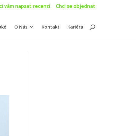
ci vám napsat recenzi
Chci se objednat
aké
O Nás
Kontakt
Kariéra