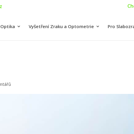
Ch
z
 Optika
Vyšetření Zraku a Optometrie
Pro Slabozr
ntářů