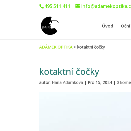
495 511 411
info@adamekoptika.c
Úvod
Oční
ADÁMEK OPTIKA
>
kotaktní čočky
kotaktní čočky
autor:
Hana Adámková
|
Pro 15, 2024
|
0 kome