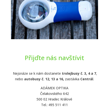
Přijďte nás navštívit
Nejsnáze se k nám dostanete
trolejbusy č. 3, 4 a 7
,
nebo
autobusy č. 12, 13 a 16,
zastávka
Centrál
.
ADÁMEK OPTIKA
Čelakovského 642
500 02 Hradec Králové
Tel.: 495 511 411