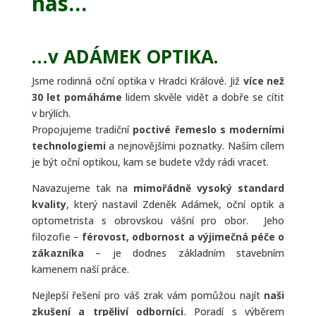
nás…
…v ADÁMEK OPTIKA.
Jsme rodinná oční optika v Hradci Králové. Již
více než
30 let pomáháme
lidem skvěle vidět a dobře se cítit
v brýlích.
Propojujeme tradiční
poctivé řemeslo s moderními
technologiemi
a nejnovějšími poznatky. Naším cílem
je být oční optikou, kam se budete vždy rádi vracet.
Navazujeme tak na
mimořádně vysoký standard
kvality
, který nastavil Zdeněk Adámek, oční optik a
optometrista s obrovskou vášní pro obor. Jeho
filozofie –
férovost, odbornost a výjimečná péče o
zákazníka
– je dodnes základním stavebním
kamenem naší práce.
Nejlepší řešení pro váš zrak vám pomůžou najít
naši
zkušení a trpěliví odborníci
. Poradí s výběrem