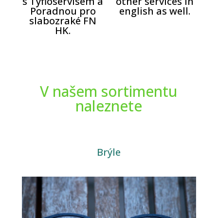
s Tyfloservisem a
other services in
Poradnou pro
english as well.
slabozraké FN
HK.
V našem sortimentu
naleznete
Brýle