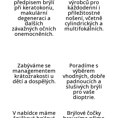
předpisem brýlí
výrobců pro
při keratokonu,
každodenní i
makulární
příležitostné
degeneraci a
nošení, včetně
dalších
cylindrických a
závažných očních
multifokálních.
onemocněních.
Zabýváme se
Poradíme s
managementem
výběrem
krátozrakosti u
vhodných, dobře
dětí a dospělých.
padnoucích a
slušivých brýlí
pro vaše
dioptrie.
V nabídce máme
Brýlové čočky