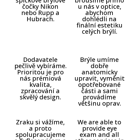
špičkové brýlové
brousíme přímo
čočky Nikon
u nás v optice,
nebo Rupp a
abychom
Hubrach.
dohlédli na
finální estetiku
celých brýlí.
Dodavatele
Brýle umíme
pečlivě vybíráme.
dobře
Prioritou je pro
anatomicky
nás prémiová
upravit, vyměnit
kvalita,
opotřebované
zpracování a
části a sami
skvělý design.
provádíme
většinu oprav.
Zraku si vážíme,
We are able to
a proto
provide eye
spolupracujeme
exam and all