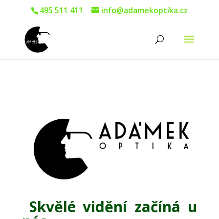
495 511 411
info@adamekoptika.cz
Skvělé vidění začíná u