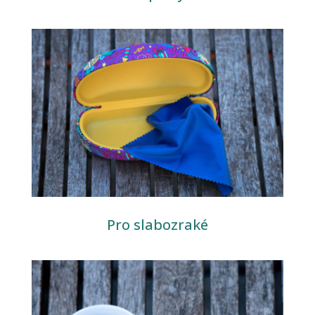
P
ro slabozraké