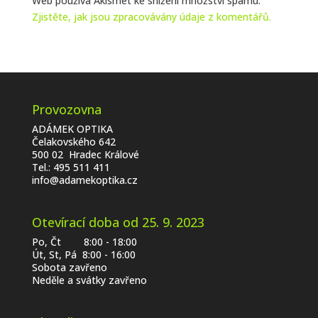
Web používá Akismet ke snížení množství spamu.
Zjistěte, jak jsou zpracovávány údaje z komentářů.
Provozovna
ADÁMEK OPTIKA
Čelakovského 642
500 02 Hradec Králové
Tel.:
495 511 411
info@adamekoptika.cz
Otevírací doba od 25. 9. 2023
Po, Čt 8:00 - 18:00
Út, St, Pá 8:00 - 16:00
Sobota zavřeno
Neděle a svátky zavřeno