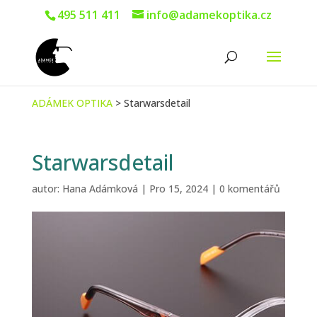
495 511 411
info@adamekoptika.cz
ADÁMEK OPTIKA
>
Starwarsdetail
Starwarsdetail
autor:
Hana Adámková
|
Pro 15, 2024
|
0 komentářů