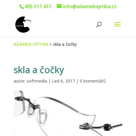
495 511 411
info@adamekoptika.cz
ADÁMEK OPTIKA
>
skla a čočky
skla a čočky
autor:
softmedia
|
Led 6, 2017
|
0 komentářů