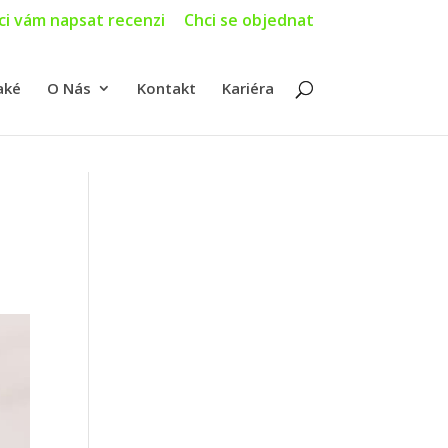
ci vám napsat recenzi
Chci se objednat
aké
O Nás
Kontakt
Kariéra