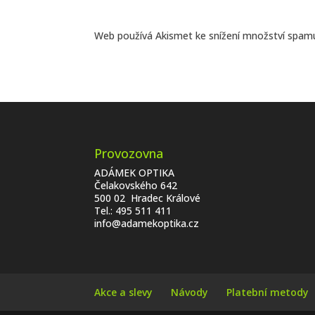
Web používá Akismet ke snížení množství spam
Provozovna
ADÁMEK OPTIKA
Čelakovského 642
500 02 Hradec Králové
Tel.:
495 511 411
info@adamekoptika.cz
Akce a slevy
Návody
Platební metody