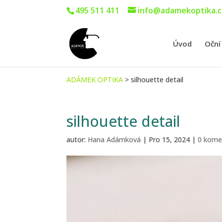
495 511 411
info@adamekoptika.c
Úvod
Oční
ADÁMEK OPTIKA
>
silhouette detail
silhouette detail
autor:
Hana Adámková
|
Pro 15, 2024
|
0 kome