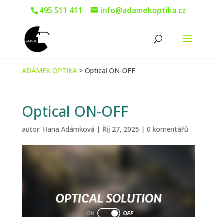
495 511 411
info@adamekoptika.cz
ADÁMEK OPTIKA
>
Optical ON-OFF
Optical ON-OFF
autor:
Hana Adámková
|
Říj 27, 2025
|
0 komentářů