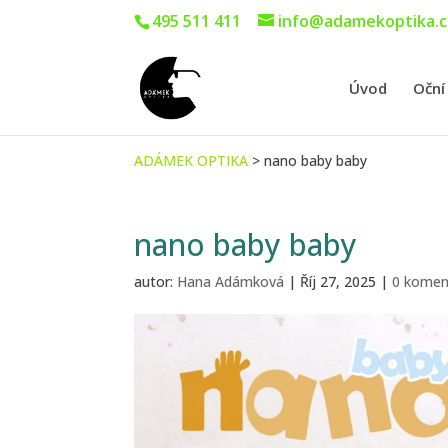
495 511 411
info@adamekoptika.c
Úvod
Oční
ADÁMEK OPTIKA
>
nano baby baby
nano baby baby
autor:
Hana Adámková
|
Říj 27, 2025
|
0 komen