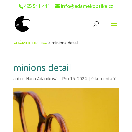
495 511 411
info@adamekoptika.cz
ADÁMEK OPTIKA
>
minions detail
minions detail
autor:
Hana Adámková
|
Pro 15, 2024
|
0 komentářů