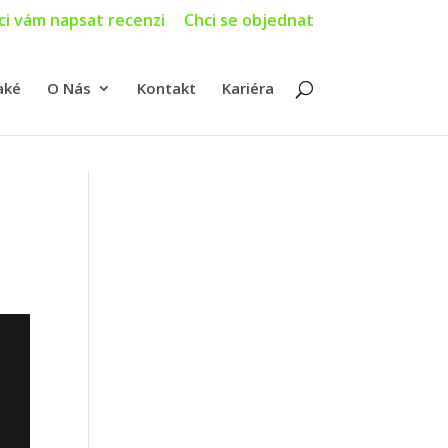
ci vám napsat recenzi
Chci se objednat
aké
O Nás
Kontakt
Kariéra