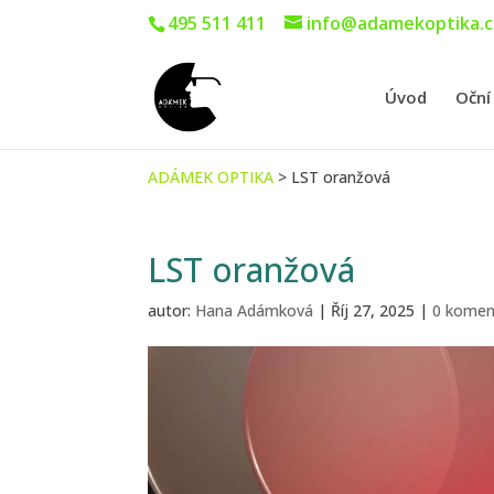
495 511 411
info@adamekoptika.c
Úvod
Oční
ADÁMEK OPTIKA
>
LST oranžová
LST oranžová
autor:
Hana Adámková
|
Říj 27, 2025
|
0 komen