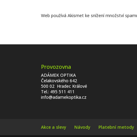
Web používá Akismet ke snížení množství spam
Provozovna
ADÁMEK OPTIKA
Čelakovského 642
500 02 Hradec Králové
Tel.:
495 511 411
info@adamekoptika.cz
Akce a slevy
Návody
Platební metody