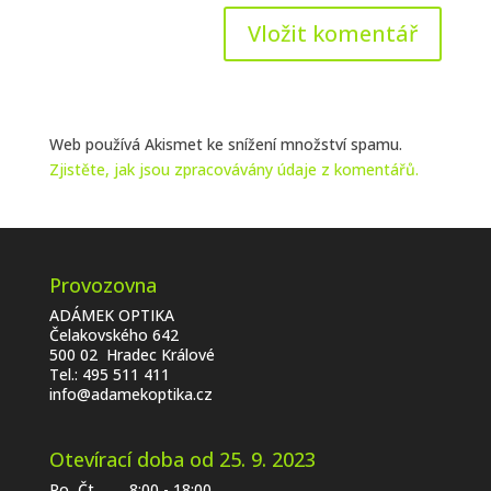
Web používá Akismet ke snížení množství spamu.
Zjistěte, jak jsou zpracovávány údaje z komentářů.
Provozovna
ADÁMEK OPTIKA
Čelakovského 642
500 02 Hradec Králové
Tel.:
495 511 411
info@adamekoptika.cz
Otevírací doba od 25. 9. 2023
Po, Čt 8:00 - 18:00