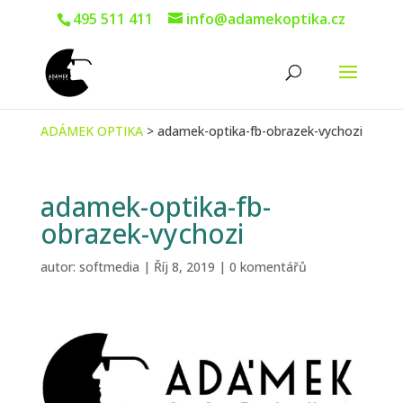
495 511 411
info@adamekoptika.cz
ADÁMEK OPTIKA
>
adamek-optika-fb-obrazek-vychozi
adamek-optika-fb-
obrazek-vychozi
autor:
softmedia
|
Říj 8, 2019
|
0 komentářů