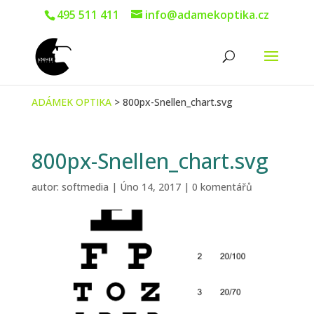
495 511 411
info@adamekoptika.cz
ADÁMEK OPTIKA
>
800px-Snellen_chart.svg
800px-Snellen_chart.svg
autor:
softmedia
|
Úno 14, 2017
|
0 komentářů