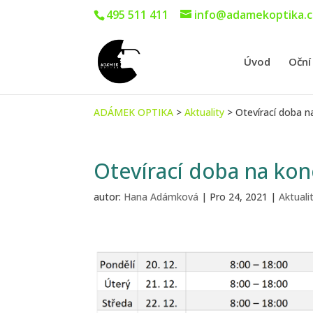
495 511 411
info@adamekoptika.c
Úvod
Oční
ADÁMEK OPTIKA
>
Aktuality
>
Otevírací doba n
Otevírací doba na kon
autor:
Hana Adámková
|
Pro 24, 2021
|
Aktuali