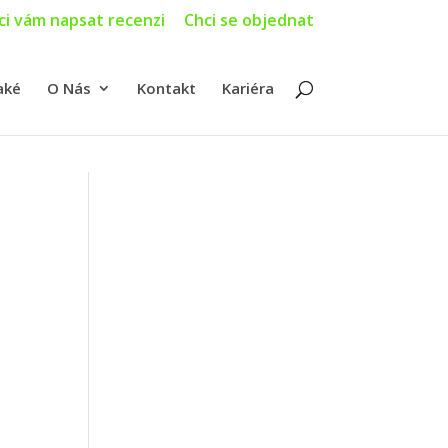
ci vám napsat recenzi
Chci se objednat
aké
O Nás
Kontakt
Kariéra