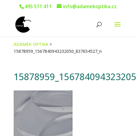
495 511 411
info@adamekoptika.cz
ADÁMEK OPTIKA
>
15878959_1567840943232050_837654527_n
15878959_156784094323205