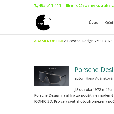
495 511 411
info@adamekoptika.c
Úvod
Oční
ADÁMEK OPTIKA
>
Porsche Design Y50 ICONI
Porsche Desig
autor:
Hana Adámková
Již od roku 1972 můžem
Porsche Design navrhli a za použití nejmodernějš
ICONIC 3D. Pro celý svět zhotovili omezený poče