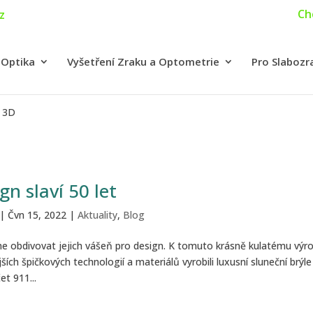
Ch
z
 Optika
Vyšetření Zraku a Optometrie
Pro Slabozr
C 3D
n slaví 50 let
|
Čvn 15, 2022
|
Aktuality
,
Blog
e obdivovat jejich vášeň pro design. K tomuto krásně kulatému výro
ích špičkových technologií a materiálů vyrobili luxusní sluneční brýl
t 911...