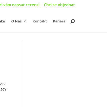
ci vám napsat recenzi
Chci se objednat
aké
O Nás
Kontakt
Kariéra
čí v
e 50Y