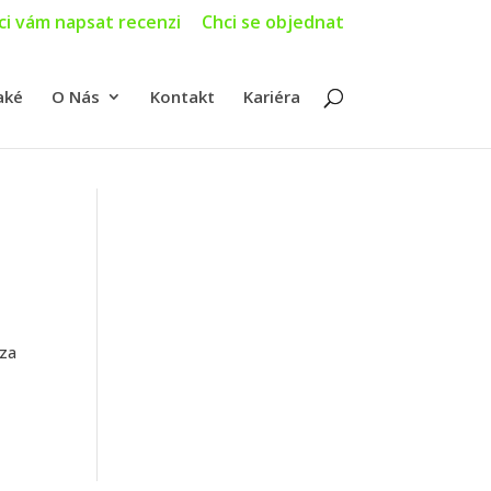
ci vám napsat recenzi
Chci se objednat
aké
O Nás
Kontakt
Kariéra
 za