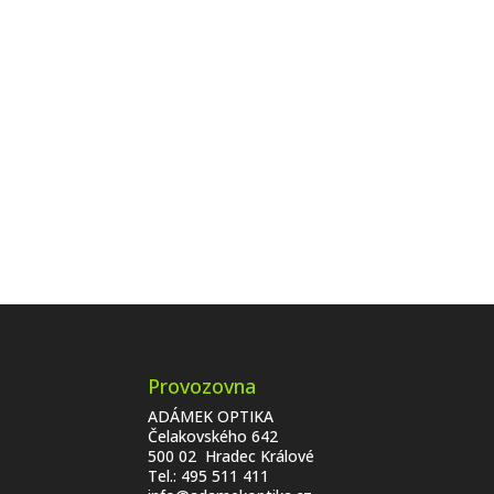
Provozovna
ADÁMEK OPTIKA
Čelakovského 642
500 02 Hradec Králové
Tel.:
495 511 411