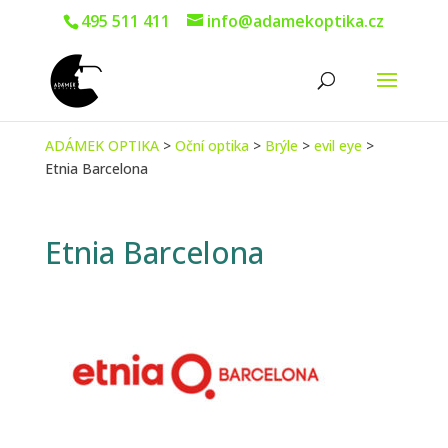
495 511 411
info@adamekoptika.cz
ADÁMEK OPTIKA
>
Oční optika
>
Brýle
>
evil eye
>
Etnia Barcelona
Etnia Barcelona